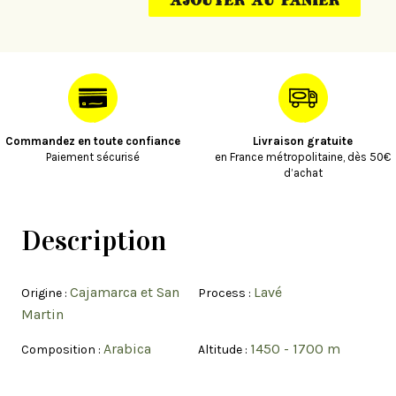
AJOUTER AU PANIER
PÉROU
CAJAMARCA
&
SAN
MARTIN
-
PUR
ARABICA
-
AGRICULTURE
Commandez en toute confiance
Livraison gratuite
RAISONNÉE
Paiement sécurisé
en France métropolitaine, dès 50€
d’achat
Description
Cajamarca et San
Lavé
Origine :
Process :
Martin
Arabica
1450 - 1700 m
Composition :
Altitude :