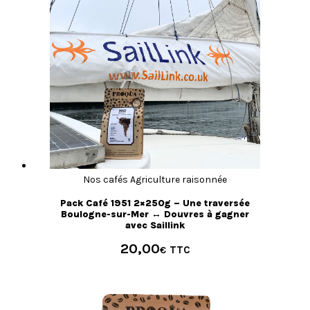
Nos cafés Agriculture raisonnée
Pack Café 1951 2×250g – Une traversée
Boulogne-sur-Mer ↔ Douvres à gagner
avec Saillink
20,00
€