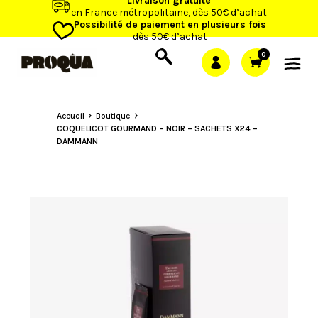
Livraison gratuite
en France métropolitaine, dès 50€ d’achat
Possibilité de paiement en plusieurs fois
dès 50€ d’achat
0
Accueil
Boutique
COQUELICOT GOURMAND – NOIR – SACHETS X24 –
DAMMANN