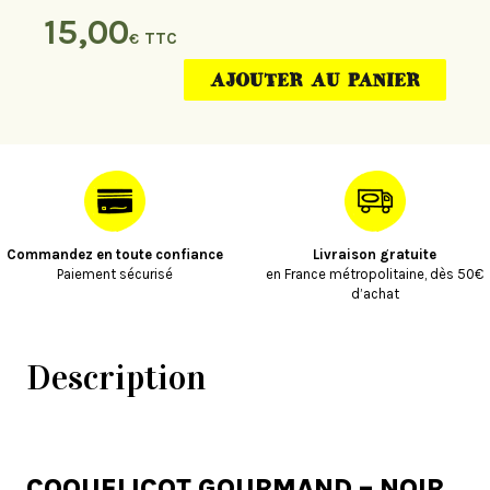
GOURMAND
15,00
-
€
NOIR
-
AJOUTER AU PANIER
SACHETS
X24
-
DAMMANN
Commandez en toute confiance
Livraison gratuite
Paiement sécurisé
en France métropolitaine, dès 50€
d’achat
Description
COQUELICOT GOURMAND – NOIR